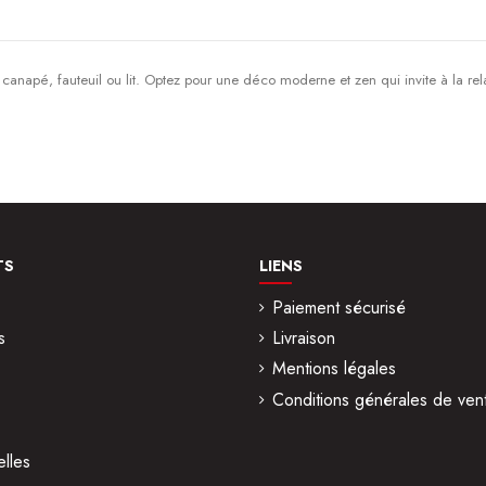
 canapé, fauteuil ou lit. Optez pour une déco moderne et zen qui invite à la r
Polyester
Housse amovible
TS
LIENS
Paiement sécurisé
s
Livraison
Mentions légales
Conditions générales de ven
lles