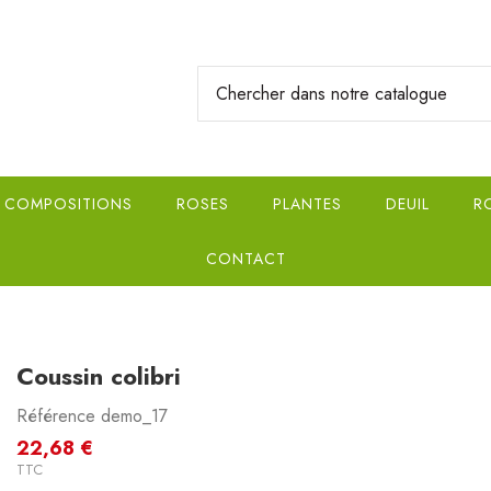
COMPOSITIONS
ROSES
PLANTES
DEUIL
R
CONTACT
Coussin colibri
Référence
demo_17
22,68 €
TTC