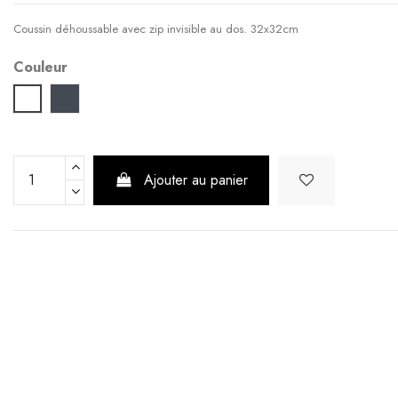
Coussin déhoussable avec zip invisible au dos. 32x32cm
Couleur
Blanc
Noir
Ajouter au panier