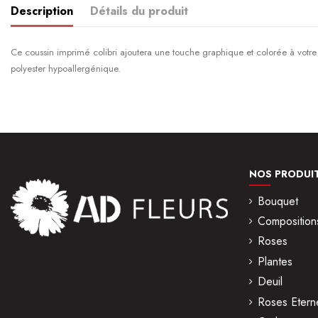
Description
Détails du produit
Ce coussin imprimé colibri ajoutera une touche graphique et colorée à votre
polyester hypoallergénique.
Composition
Propriété
NOS PRODUI
Bouquet
Composition
Roses
Plantes
Deuil
Roses Eterne