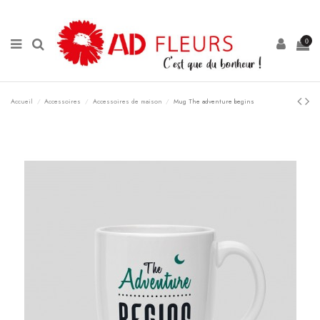
Panneau de gestion des cookies
0
Accueil
Accessoires
Accessoires de maison
Mug The adventure begins