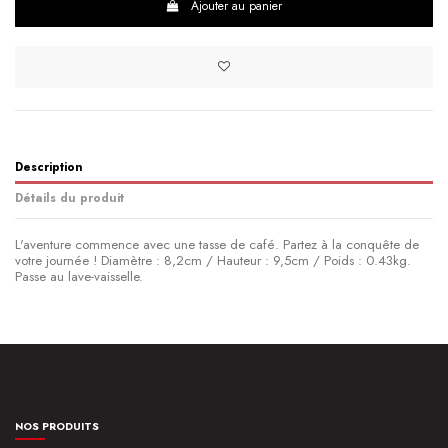
Ajouter au panier
Description
Détails du produit
L'aventure commence avec une tasse de café. Partez à la conquête de
votre journée ! Diamètre : 8,2cm / Hauteur : 9,5cm / Poids : 0.43kg.
Passe au lave-vaisselle.
Composition
Céramique
NOS PRODUITS