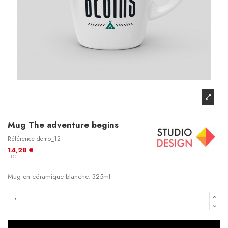
Mug The adventure begins
Référence
demo_12
14,28 €
TTC
Mug en céramique blanche. 325ml