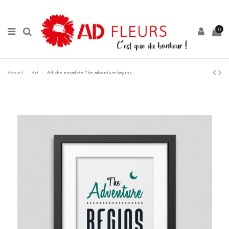
Panneau de gestion des cookies
0
Accueil
Art
Affiche encadrée The adventure begins