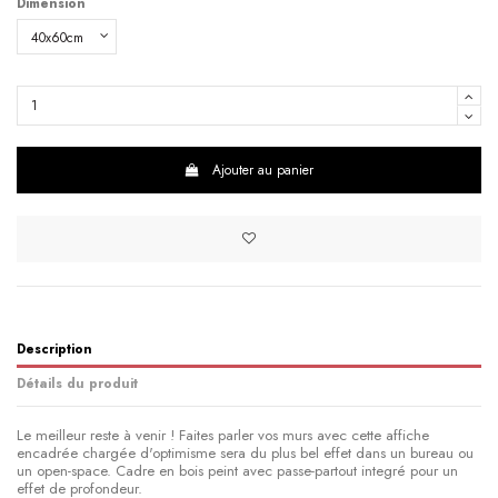
Dimension
Ajouter au panier
Description
Détails du produit
Le meilleur reste à venir ! Faites parler vos murs avec cette affiche
encadrée chargée d'optimisme sera du plus bel effet dans un bureau ou
un open-space. Cadre en bois peint avec passe-partout integré pour un
effet de profondeur.